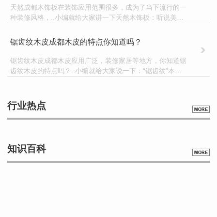
天然成都木饰板在装饰应用范围很多，成为了当下流行的一
种装修风格，..小编就给大家讲一下天然木饰板：听说美好
的事物转瞬即逝，听说刚装修没几年的风格就过时了，那是
因为没有找对风格，用对板材，用成都拓川木业
锯齿纹木皮成都木皮的特点你知道吗？
锯齿纹木皮成都木皮应用广泛，装修家居等地方，你知道锯
齿纹木皮的特点吗？..小编就给大家说一下：“锯齿纹”本身
是一种纹路特征，没有太大的指向性。而..要说的是锯齿纹
木皮，指的是板材纹理范畴。可能很多人都
行业热点
知识百科