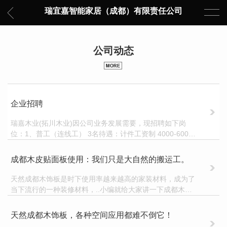
瑞宜嘉智能家居（成都）有限责任公司
公司动态
企业招聘
瑞嘉木业(拓川木业)因公司业务发展需要，现招聘如下岗
位：1、普工（连线工） 3名待遇：计件工资制 4000-6000
元/月（保底3500元/月）要求：50岁以下，男女不限，有拼
花连线经验者可适当放宽年
成都木皮贴面板使用：我们只是大自然的搬运工。
天然成都木饰板是时下使用率越来越高的家装材料，成为了
当下流行的一种装修材料，..小编就给大家讲一下成都木饰
板：木饰面板，可分为天然木饰面板和科技木（即人造木）
饰面板，二者在纹理图案性能方面都有一定差异
天然成都木饰板，各种空间应用都难不倒它！